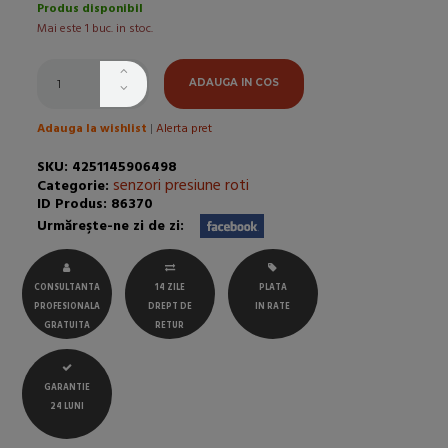
Produs disponibil
Mai este 1 buc. in stoc.
ADAUGA IN COS
Adauga la wishlist
|
Alerta pret
SKU: 4251145906498
senzori presiune roti
Categorie:
ID Produs: 86370
Urmăreşte-ne zi de zi:
CONSULTANTA
14 ZILE
PLATA
PROFESIONALA
DREPT DE
IN RATE
GRATUITA
RETUR
GARANTIE
24 LUNI