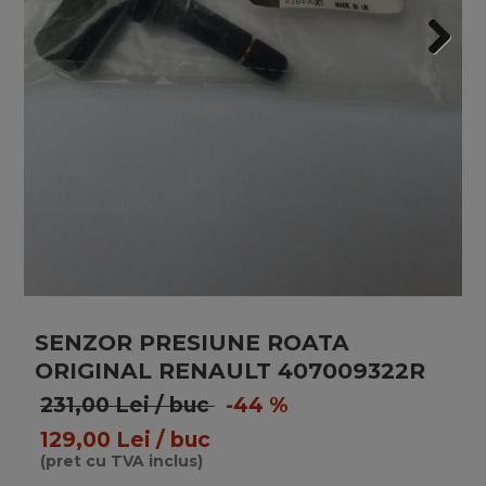
Next
Next
SENZOR PRESIUNE ROATA
ORIGINAL RENAULT 407009322R
231,00 Lei / buc
-44 %
129,00 Lei / buc
(pret cu TVA inclus)