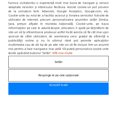
furniza vizitatorilor o experiență mult mai buna de navigare și servicii
Home
adaptate nevoilor și interesului fiecăruia. Aceste cookie-uri pot proveni
Locatie punct de lucru
de la urmatorii terti: Adwords, Google Analytics, Google.com, etc.
Departamente
Cookie-urile au rolul de a facilita accesul și livrarea serviciilor folosite de
NOU! BLOG
utilizator de internet, precum personalizarea anumitor setări (limba,
țara, prețuri afișate în moneda națională). Cookie-urile, pe baza
informațiilor pe care le adună despre utilizatori, îi ajută pe deținătorii de
Contacteaza-ne
site-uri să își eficientizeze produsul astfel încât acesta să fie cât mai ușor
accesat de către utilizatori, de asemenea cresc gradul de eficiență a
publicității online și nu în ultimul rând pot permite aplicațiilor
Suna la 0766 182 324, 0766 182 326
multimedia sau de alt tip de pe alte site-uri să fie incluse într-un anumit
Craiova, Str. Calea Bucuresti, Bl A4, parter
mix pentru a face navigarea mai utilă. Vă puteți personaliza cookie-urile
(zona semafoare Institut)
dorite apăsând butonul 'Setări'.
Află mai multe
office@cauciucurijante.ro
Setări
Fii la curent cu noutatile!
Respinge-le pe cele opționale
Acceptă toate