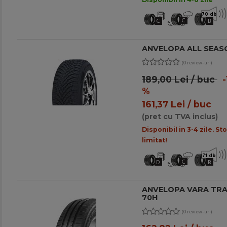
70 db
C
C
B
ANVELOPA ALL SEASO
(0 review-uri)
189,00 Lei / buc
-
%
161,37 Lei / buc
(pret cu TVA inclus)
Disponibil in 3-4 zile. St
limitat!
71 db
C
D
B
ANVELOPA VARA TRAC
70H
(0 review-uri)