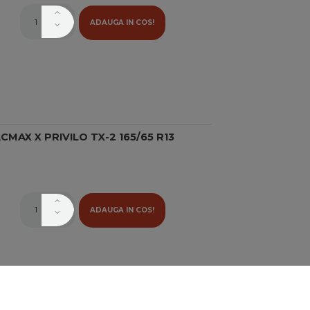
ADAUGA IN COS!
MAX X PRIVILO TX-2 165/65 R13
ADAUGA IN COS!