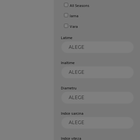
All Seasons
Iarna
Vara
Latime
Inaltime
Diametru
Indice sarcina
Indice viteza