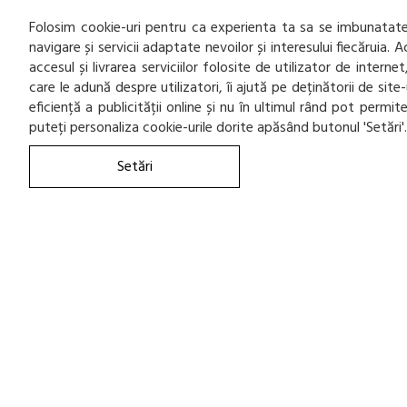
120
NANKANG
Folosim cookie-uri pentru ca experienta ta sa se imbunatatea
853
navigare și servicii adaptate nevoilor și interesului fiecăruia.
NEXEN
accesul și livrarea serviciilor folosite de utilizator de inter
298
NOKIAN
care le adună despre utilizatori, îi ajută pe deținătorii de sit
1
eficiență a publicității online și nu în ultimul rând pot permi
ORIUM
puteți personaliza cookie-urile dorite apăsând butonul 'Setări'
3
OVATION
Setări
2157
PIRELLI
4
PLATIN
16
POINT S
22
RADAR
42
RIKEN
11
ROADX
7
ROADX-TURISME
2
ROCKBLADE