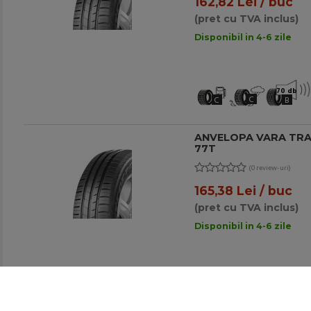
162,82 Lei / buc
(pret cu TVA inclus)
Disponibil in 4-6 zile
70 db
C
C
B
ANVELOPA VARA TRAC
77T
(0 review-uri)
165,38 Lei / buc
(pret cu TVA inclus)
Disponibil in 4-6 zile
70 db
C
C
B