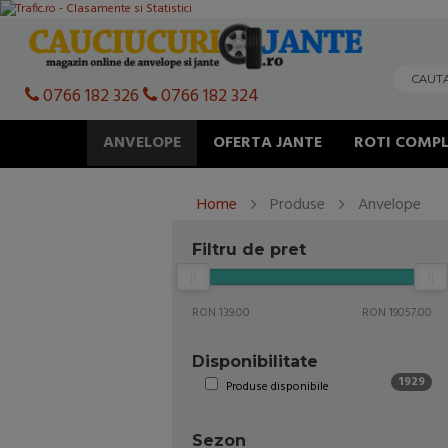
0766 182 326
0766 182 324
ANVELOPE
OFERTA JANTE
ROTI COMPL
Home
Produse
Anvelope
Filtru de pret
RON 139.00
RON 19057.00
Disponibilitate
1929
Produse disponibile
Sezon