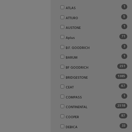
1
ATLAS
5
ATTURO
1
AUSTONE
71
Aplus
3
B.F. GOODRICH
1
BARUM
251
BF GOODRICH
1385
BRIDGESTONE
47
CEAT
1
COMPASS
2518
CONTINENTAL
87
COOPER
33
DEBICA