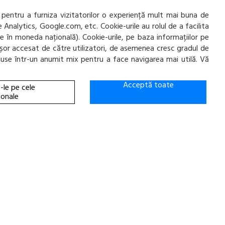
MAX X PRIVILO TX2 165/60 R14
 pentru a furniza vizitatorilor o experiență mult mai buna de
e Analytics, Google.com, etc. Cookie-urile au rolul de a facilita
ate în moneda națională). Cookie-urile, pe baza informațiilor pe
ai ușor accesat de către utilizatori, de asemenea cresc gradul de
incluse într-un anumit mix pentru a face navigarea mai utilă. Vă
ADAUGA IN COS!
Acceptă toate
-le pe cele
ionale
Y NP226 175/65 R14 82T
39
ADAUGA IN COS!