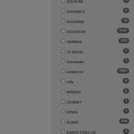
3
GOLDLINE
2
GOODRICH
10
GOODRIDE
1587
GOODYEAR
248
GRIPMAX
7
GT RADIAL
1
Grenlander
1841
HANKOOK
4
Hifly
2
IMPERIAL
1
JOURNEY
1
KENDA
396
KLEBER
2
KONTIO TYRES LTD