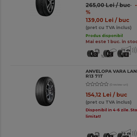
265,00 Lei / buc
-
%
139,00 Lei / buc
(pret cu TVA inclus)
Produs disponibil
Mai este 1 buc. in stoc
71 db
C
D
B
ANVELOPA VARA LAN
R13 71T
(0 review-uri)
154,12 Lei / buc
(pret cu TVA inclus)
Disponibil in 4-6 zile. St
limitat!
70 db