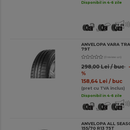
Disponibil in 4-6 zile
70 db
C
C
B
ANVELOPA VARA TRAC
79T
(0 review-uri)
298,00 Lei / buc
-
%
158,64 Lei / buc
(pret cu TVA inclus)
Disponibil in 4-6 zile
70 db
C
C
B
ANVELOPA ALL SEAS
155/70 R13 75T