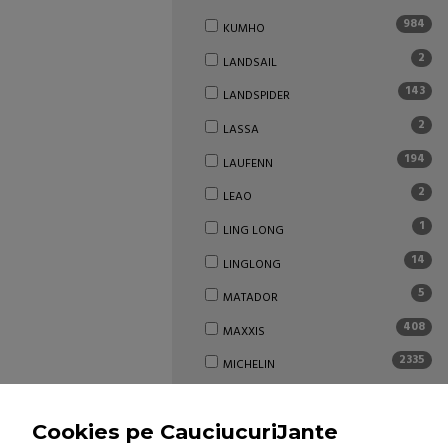
984
KUMHO
2
LANDSAIL
143
LANDSPIDER
2
LASSA
194
LAUFENN
2
LEAO
1
LING LONG
14
LINGLONG
5
MATADOR
408
MAXXIS
2335
MICHELIN
3
MINERVA
3
Cookies pe CauciucuriJante
MIRAGE