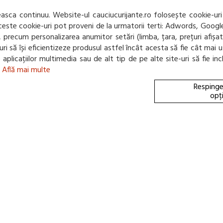
ANVELOPA VARA TRAC
sca continuu. Website-ul cauciucurijante.ro folosește cookie-uri
75H
 Aceste cookie-uri pot proveni de la urmatorii terti: Adwords, Googl
(0 review-uri)
net, precum personalizarea anumitor setări (limba, țara, prețuri afiș
e-uri să își eficientizeze produsul astfel încât acesta să fie cât m
166,07 Lei / buc
te aplicațiilor multimedia sau de alt tip de pe alte site-uri să fie 
(pret cu TVA inclus)
.
Află mai multe
Disponibil in 4-6 zile
Respinge
opț
70 db
C
C
B
ANVELOPA VARA SUNN
(0 review-uri)
273,00 Lei / buc
-
%
167,07 Lei / buc
(pret cu TVA inclus)