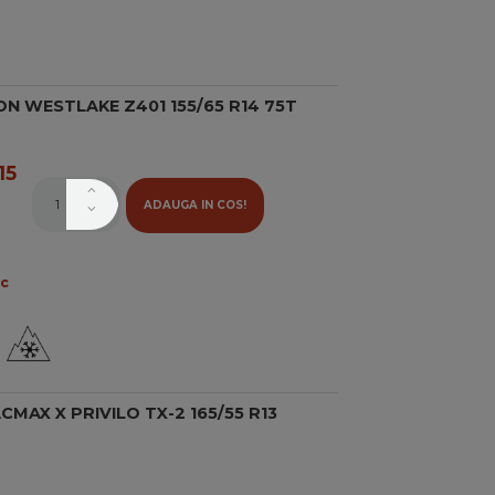
N WESTLAKE Z401 155/65 R14 75T
15
ADAUGA IN COS!
oc
MAX X PRIVILO TX-2 165/55 R13