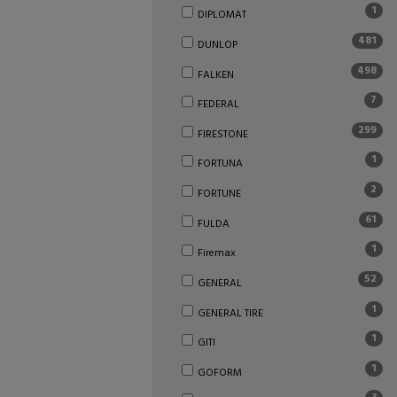
1
DIPLOMAT
481
DUNLOP
498
FALKEN
7
FEDERAL
299
FIRESTONE
1
FORTUNA
2
FORTUNE
61
FULDA
1
Firemax
52
GENERAL
1
GENERAL TIRE
1
GITI
1
GOFORM