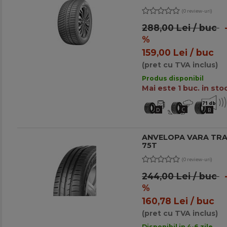
(0 review-uri)
288,00 Lei / buc
-
%
159,00 Lei / buc
(pret cu TVA inclus)
Produs disponibil
Mai este 1 buc. in stoc
71 db
C
D
B
ANVELOPA VARA TRAC
75T
(0 review-uri)
244,00 Lei / buc
-
%
160,78 Lei / buc
(pret cu TVA inclus)
Disponibil in 4-6 zile