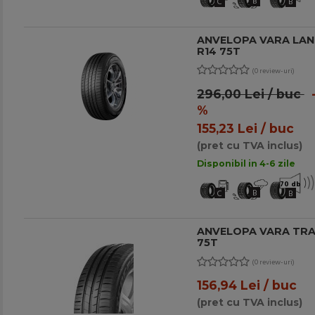
B
C
B
ANVELOPA VARA LAN
R14 75T
(0 review-uri)
296,00 Lei / buc
-
%
155,23 Lei / buc
(pret cu TVA inclus)
Disponibil in 4-6 zile
70 db
B
C
B
ANVELOPA VARA TRAC
75T
(0 review-uri)
156,94 Lei / buc
(pret cu TVA inclus)