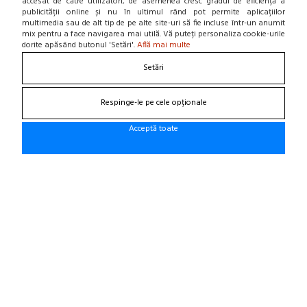
accesat de către utilizatori, de asemenea cresc gradul de eficiență a
Home
publicității online și nu în ultimul rând pot permite aplicațiilor
Locatie punct de lucru
multimedia sau de alt tip de pe alte site-uri să fie incluse într-un anumit
Departamente
mix pentru a face navigarea mai utilă. Vă puteți personaliza cookie-urile
NOU! BLOG
dorite apăsând butonul 'Setări'.
Află mai multe
Setări
Contacteaza-ne
Respinge-le pe cele opționale
Suna la 0766 182 324, 0766 182 326
Craiova, Str. Calea Bucuresti, Bl A4, parter
Acceptă toate
(zona semafoare Institut)
office@cauciucurijante.ro
Fii la curent cu noutatile!