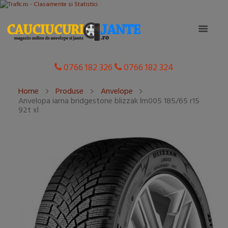
0766 182 326
0766 182 324
Home
Produse
Anvelope
Anvelopa iarna bridgestone blizzak lm005 185/65 r15
92t xl