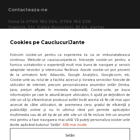
Contacteaza-ne
Suna la 0766 182 324, 0766 182 326
Craiova, Str. Calea Bucuresti, Bl A4, parter
(zona semafoare Institut)
office@cauciucurijante.ro
Cookies pe CauciucuriJante
Fii la curent cu noutatile!
Folosim cookie-uri pentru ca experienta ta sa se imbunatateasca
continuu. Website-ul cauciucurijante.ro folosește cookie-uri pentru a
furniza vizitatorilor o experiență mult mai buna de navigare și servicii
adaptate nevoilor și interesului fiecăruia. Aceste cookie-uri pot proveni
de la urmatorii terti: Adwords, Google Analytics, Google.com, etc.
Cookie-urile au rolul de a facilita accesul și livrarea serviciilor folosite de
utilizator de internet, precum personalizarea anumitor setări (limba,
țara, prețuri afișate în moneda națională). Cookie-urile, pe baza
informațiilor pe care le adună despre utilizatori, îi ajută pe deținătorii de
site-uri să își eficientizeze produsul astfel încât acesta să fie cât mai ușor
accesat de către utilizatori, de asemenea cresc gradul de eficiență a
publicității online și nu în ultimul rând pot permite aplicațiilor
multimedia sau de alt tip de pe alte site-uri să fie incluse într-un anumit
mix pentru a face navigarea mai utilă. Vă puteți personaliza cookie-urile
dorite apăsând butonul 'Setări'.
Află mai multe
Setări