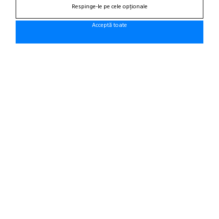
Respinge-le pe cele opționale
office@cauciucurijante.ro
Acceptă toate
Fii la curent cu noutatile!