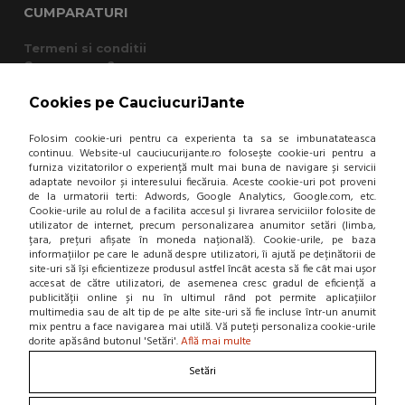
CUMPARATURI
Termeni si conditii
Cum cumpar?
Garantie si returnare
Mod de livrare
Cookies pe CauciucuriJante
Protectia consumatorului - A.N.P.C.
Panou de control GDPR
Folosim cookie-uri pentru ca experienta ta sa se imbunatateasca
continuu. Website-ul cauciucurijante.ro folosește cookie-uri pentru a
furniza vizitatorilor o experiență mult mai buna de navigare și servicii
adaptate nevoilor și interesului fiecăruia. Aceste cookie-uri pot proveni
DESPRE NOI
de la urmatorii terti: Adwords, Google Analytics, Google.com, etc.
Cookie-urile au rolul de a facilita accesul și livrarea serviciilor folosite de
Contact
utilizator de internet, precum personalizarea anumitor setări (limba,
Home
țara, prețuri afișate în moneda națională). Cookie-urile, pe baza
Locatie punct de lucru
informațiilor pe care le adună despre utilizatori, îi ajută pe deținătorii de
site-uri să își eficientizeze produsul astfel încât acesta să fie cât mai ușor
Departamente
accesat de către utilizatori, de asemenea cresc gradul de eficiență a
NOU! BLOG
publicității online și nu în ultimul rând pot permite aplicațiilor
multimedia sau de alt tip de pe alte site-uri să fie incluse într-un anumit
mix pentru a face navigarea mai utilă. Vă puteți personaliza cookie-urile
Contacteaza-ne
dorite apăsând butonul 'Setări'.
Află mai multe
Suna la 0766 182 324, 0766 182 326
Setări
Craiova, Str. Calea Bucuresti, Bl A4, parter
(zona semafoare Institut)