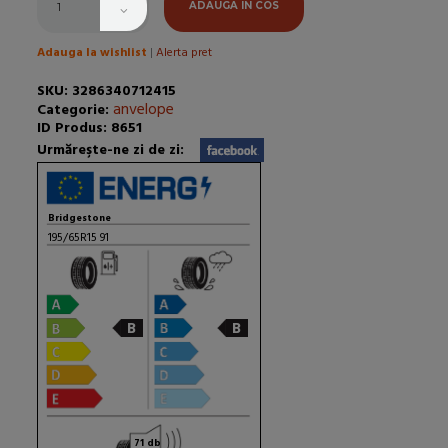
ADAUGA IN COS
Adauga la wishlist
|
Alerta pret
SKU: 3286340712415
anvelope
Categorie:
ID Produs: 8651
Urmăreşte-ne zi de zi:
Bridgestone
195/65R15 91
B
B
71 db