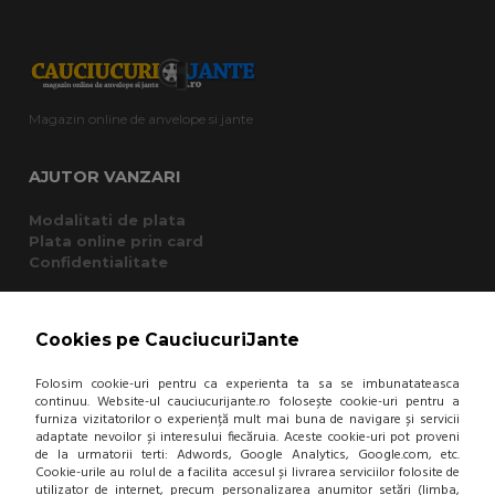
Magazin online de anvelope si jante
AJUTOR VANZARI
Modalitati de plata
Plata online prin card
Confidentialitate
CUMPARATURI
Cookies pe CauciucuriJante
Termeni si conditii
Folosim cookie-uri pentru ca experienta ta sa se imbunatateasca
Cum cumpar?
continuu. Website-ul cauciucurijante.ro folosește cookie-uri pentru a
Garantie si returnare
furniza vizitatorilor o experiență mult mai buna de navigare și servicii
Mod de livrare
adaptate nevoilor și interesului fiecăruia. Aceste cookie-uri pot proveni
Protectia consumatorului - A.N.P.C.
de la urmatorii terti: Adwords, Google Analytics, Google.com, etc.
Panou de control GDPR
Cookie-urile au rolul de a facilita accesul și livrarea serviciilor folosite de
utilizator de internet, precum personalizarea anumitor setări (limba,