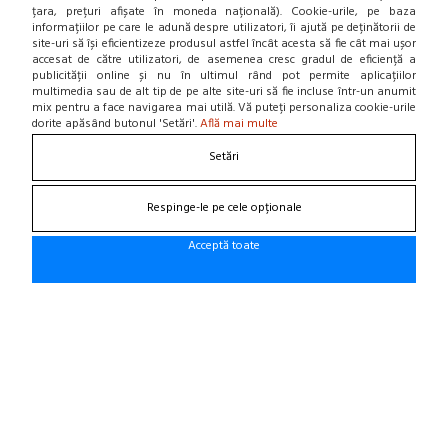
țara, prețuri afișate în moneda națională). Cookie-urile, pe baza
informațiilor pe care le adună despre utilizatori, îi ajută pe deținătorii de
DESPRE NOI
site-uri să își eficientizeze produsul astfel încât acesta să fie cât mai ușor
accesat de către utilizatori, de asemenea cresc gradul de eficiență a
Contact
publicității online și nu în ultimul rând pot permite aplicațiilor
Home
multimedia sau de alt tip de pe alte site-uri să fie incluse într-un anumit
mix pentru a face navigarea mai utilă. Vă puteți personaliza cookie-urile
Locatie punct de lucru
dorite apăsând butonul 'Setări'.
Află mai multe
Departamente
NOU! BLOG
Setări
Contacteaza-ne
Respinge-le pe cele opționale
Suna la 0766 182 324, 0766 182 326
Acceptă toate
Craiova, Str. Calea Bucuresti, Bl A4, parter
(zona semafoare Institut)
office@cauciucurijante.ro
Fii la curent cu noutatile!