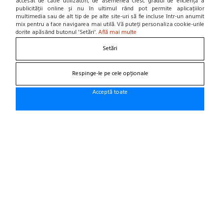
accesat de către utilizatori, de asemenea cresc gradul de eficiență a
Home
publicității online și nu în ultimul rând pot permite aplicațiilor
Locatie punct de lucru
multimedia sau de alt tip de pe alte site-uri să fie incluse într-un anumit
Departamente
mix pentru a face navigarea mai utilă. Vă puteți personaliza cookie-urile
NOU! BLOG
dorite apăsând butonul 'Setări'.
Află mai multe
Setări
Contacteaza-ne
Respinge-le pe cele opționale
Suna la 0766 182 324, 0766 182 326
Craiova, Str. Calea Bucuresti, Bl A4, parter
Acceptă toate
(zona semafoare Institut)
office@cauciucurijante.ro
Fii la curent cu noutatile!