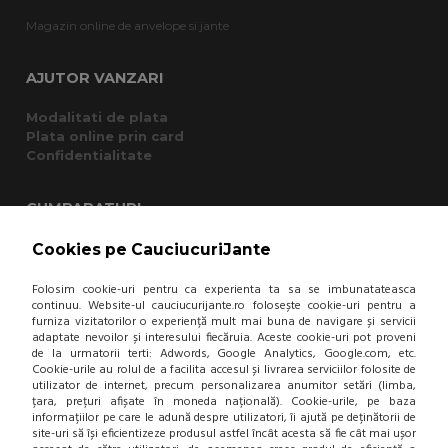
Magazin online de anvelope si jante
AJUTOR VANZARI
Modalitati de plata
Plata online prin card
Confidentialitate
CUMPARATURI
Termeni si conditii
Cookies pe CauciucuriJante
Cum cumpar?
Garantie si returnare
Folosim cookie-uri pentru ca experienta ta sa se imbunatateasca
continuu. Website-ul cauciucurijante.ro folosește cookie-uri pentru a
Mod de livrare
furniza vizitatorilor o experiență mult mai buna de navigare și servicii
Protectia consumatorului - A.N.P.C.
adaptate nevoilor și interesului fiecăruia. Aceste cookie-uri pot proveni
Panou de control GDPR
de la urmatorii terti: Adwords, Google Analytics, Google.com, etc.
Cookie-urile au rolul de a facilita accesul și livrarea serviciilor folosite de
utilizator de internet, precum personalizarea anumitor setări (limba,
DESPRE NOI
țara, prețuri afișate în moneda națională). Cookie-urile, pe baza
informațiilor pe care le adună despre utilizatori, îi ajută pe deținătorii de
site-uri să își eficientizeze produsul astfel încât acesta să fie cât mai ușor
Contact