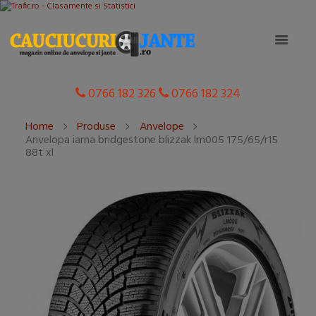
0766 182 326
0766 182 324
Home
Produse
Anvelope
Anvelopa iarna bridgestone blizzak lm005 175/65/r15
88t xl