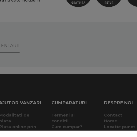
a nu este inclusa in
GRATUITA
RETUR
ENTARII
AJUTOR VANZARI
CUMPARATURI
DESPRE NOI
Modalitati de
Termeni si
Contact
plata
conditii
Home
Plata online prin
Cum cumpar?
Locatie punct
card
Garantie si
lucru