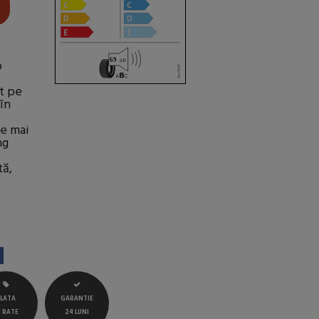
o
,
t pe
(în
le mai
ng
tă,
LATA
GARANTIE
N RATE
24 LUNI