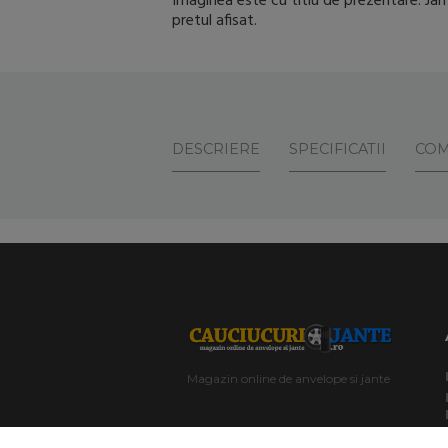
Imaginea este cu titlu de prezentare. Jant
pretul afisat.
DESCRIERE
SPECIFICATII
COM
Magazin online de anvelope si jante