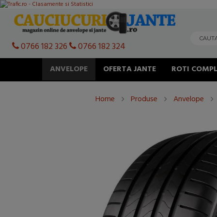
0766 182 326
0766 182 324
ANVELOPE
OFERTA JANTE
ROTI COMPL
Home
Produse
Anvelope