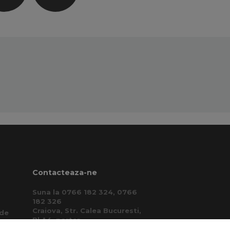
Contacteaza-ne
Suna la 0766 182 324, 0766
182 326
Craiova, Str. Calea Bucuresti,
 de
Bl A4, parter
(zona semafoare Institut)