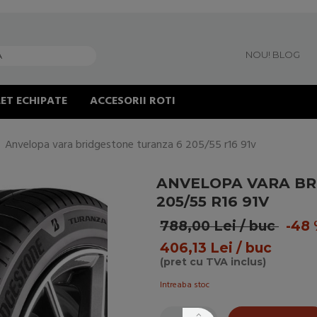
NOU! BLOG
ET ECHIPATE
ACCESORII ROTI
Anvelopa vara bridgestone turanza 6 205/55 r16 91v
ANVELOPA VARA BR
205/55 R16 91V
788,00 Lei / buc
-48 
406,13 Lei / buc
(pret cu TVA inclus)
Intreaba stoc