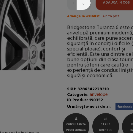
ADAUGA IN COS
Adauga la wishlist
|
Alerta pret
Bridgestone Turanza 6 este 
anvelopă premium modernă
echilibrată, care pune accen
siguranță în condiții dificile 
special ploaie), confort și
eficiență. Este una dintre ce
bune opțiuni din clasa touri
pentru șoferii care caută o
experiență de condus liniști
sigură și economică.
SKU: 3286342228310
anvelope
Categorie:
ID Produs: 190352
Urmăreşte-ne zi de zi:
CONSULTANTA
14 ZILE
P
PROFESIONALA
DREPT DE
I