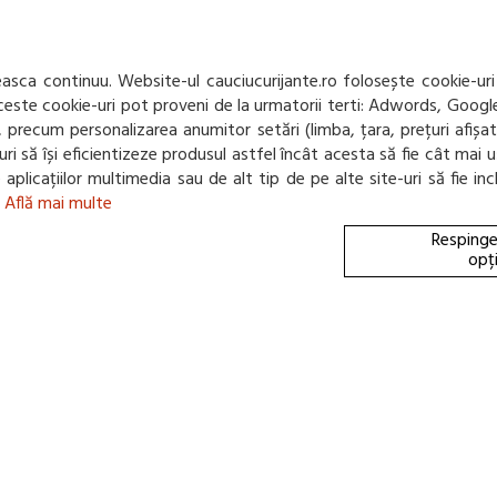
Confidentialitate
returnare
Departament
Mod de livrare
NOU! BLOG
Protectia
consumatorului -
sca continuu. Website-ul cauciucurijante.ro folosește cookie-uri
A.N.P.C.
 Aceste cookie-uri pot proveni de la urmatorii terti: Adwords, Googl
Panou de control
net, precum personalizarea anumitor setări (limba, țara, prețuri afiș
GDPR
e-uri să își eficientizeze produsul astfel încât acesta să fie cât m
te aplicațiilor multimedia sau de alt tip de pe alte site-uri să fie 
.
Află mai multe
Respinge
opț