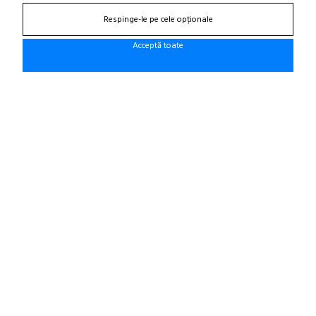
(zona semafoare Institut)
Respinge-le pe cele opționale
office@cauciucurijante.ro
Acceptă toate
Fii la curent cu noutatile!