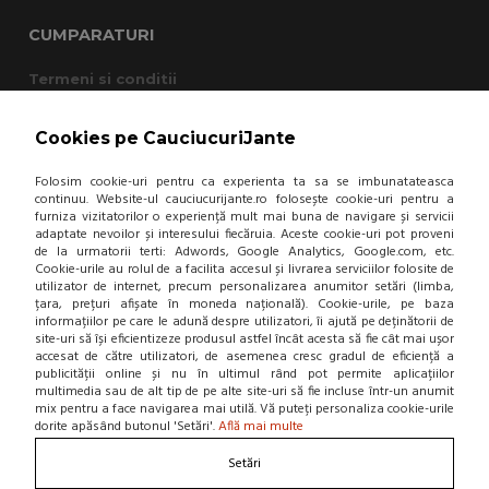
CUMPARATURI
Termeni si conditii
Cum cumpar?
Garantie si returnare
Cookies pe CauciucuriJante
Mod de livrare
Protectia consumatorului - A.N.P.C.
Folosim cookie-uri pentru ca experienta ta sa se imbunatateasca
Panou de control GDPR
continuu. Website-ul cauciucurijante.ro folosește cookie-uri pentru a
furniza vizitatorilor o experiență mult mai buna de navigare și servicii
adaptate nevoilor și interesului fiecăruia. Aceste cookie-uri pot proveni
DESPRE NOI
de la urmatorii terti: Adwords, Google Analytics, Google.com, etc.
Cookie-urile au rolul de a facilita accesul și livrarea serviciilor folosite de
Contact
utilizator de internet, precum personalizarea anumitor setări (limba,
țara, prețuri afișate în moneda națională). Cookie-urile, pe baza
Home
informațiilor pe care le adună despre utilizatori, îi ajută pe deținătorii de
Locatie punct de lucru
site-uri să își eficientizeze produsul astfel încât acesta să fie cât mai ușor
Departamente
accesat de către utilizatori, de asemenea cresc gradul de eficiență a
NOU! BLOG
publicității online și nu în ultimul rând pot permite aplicațiilor
multimedia sau de alt tip de pe alte site-uri să fie incluse într-un anumit
mix pentru a face navigarea mai utilă. Vă puteți personaliza cookie-urile
Contacteaza-ne
dorite apăsând butonul 'Setări'.
Află mai multe
Setări
Suna la 0766 182 324, 0766 182 326
Craiova, Str. Calea Bucuresti, Bl A4, parter