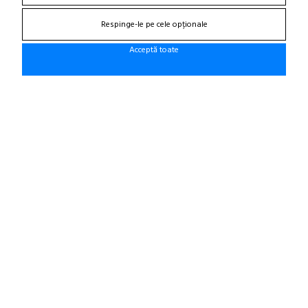
Craiova, Str. Calea Bucuresti, Bl A4, parter
(zona semafoare Institut)
Respinge-le pe cele opționale
office@cauciucurijante.ro
Acceptă toate
Fii la curent cu noutatile!