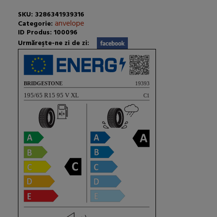
SKU: 3286341939316
anvelope
Categorie:
ID Produs: 100096
Urmăreşte-ne zi de zi: