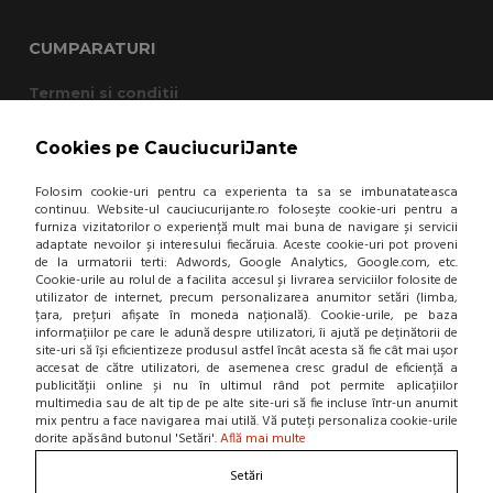
CUMPARATURI
Termeni si conditii
Cum cumpar?
Garantie si returnare
Cookies pe CauciucuriJante
Mod de livrare
Protectia consumatorului - A.N.P.C.
Folosim cookie-uri pentru ca experienta ta sa se imbunatateasca
Panou de control GDPR
continuu. Website-ul cauciucurijante.ro folosește cookie-uri pentru a
furniza vizitatorilor o experiență mult mai buna de navigare și servicii
adaptate nevoilor și interesului fiecăruia. Aceste cookie-uri pot proveni
DESPRE NOI
de la urmatorii terti: Adwords, Google Analytics, Google.com, etc.
Cookie-urile au rolul de a facilita accesul și livrarea serviciilor folosite de
utilizator de internet, precum personalizarea anumitor setări (limba,
Contact
țara, prețuri afișate în moneda națională). Cookie-urile, pe baza
Home
informațiilor pe care le adună despre utilizatori, îi ajută pe deținătorii de
Locatie punct de lucru
site-uri să își eficientizeze produsul astfel încât acesta să fie cât mai ușor
Departamente
accesat de către utilizatori, de asemenea cresc gradul de eficiență a
NOU! BLOG
publicității online și nu în ultimul rând pot permite aplicațiilor
multimedia sau de alt tip de pe alte site-uri să fie incluse într-un anumit
mix pentru a face navigarea mai utilă. Vă puteți personaliza cookie-urile
dorite apăsând butonul 'Setări'.
Află mai multe
Contacteaza-ne
Setări
Suna la 0766 182 324, 0766 182 326