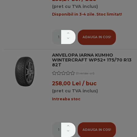
(pret cu TVA inclus)
Disponibil in 3-4 zile. Stoc limitat!
ADAUGA IN COS!
ANVELOPA IARNA KUMHO
WINTERCRAFT WP52+ 175/70 R13
82T
(0 review-uri)
258,00 Lei / buc
(pret cu TVA inclus)
Intreaba stoc
ADAUGA IN COS!