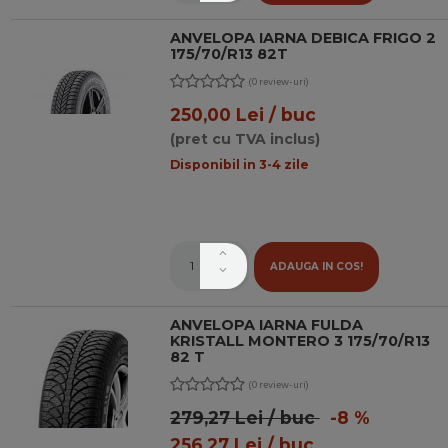
ANVELOPA IARNA DEBICA FRIGO 2
175/70/R13 82T
(0 review-uri)
250,00 Lei / buc
(pret cu TVA inclus)
Disponibil in 3-4 zile
ADAUGA IN COS!
ANVELOPA IARNA FULDA
KRISTALL MONTERO 3 175/70/R13
82 T
(0 review-uri)
279,27 Lei / buc
-8 %
256,27 Lei / buc