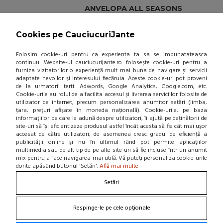
ANVELOPA ALL SEASONS
VREDESTEIN QUATRAC 5
175/70/R13 82T
Cookies pe CauciucuriJante
(0 review-uri)
297,00 Lei / buc
Folosim cookie-uri pentru ca experienta ta sa se imbunatateasca
continuu. Website-ul cauciucurijante.ro folosește cookie-uri pentru a
(pret cu TVA inclus)
furniza vizitatorilor o experiență mult mai buna de navigare și servicii
adaptate nevoilor și interesului fiecăruia. Aceste cookie-uri pot proveni
Disponibil in 4-6 zile
de la urmatorii terti: Adwords, Google Analytics, Google.com, etc.
Cookie-urile au rolul de a facilita accesul și livrarea serviciilor folosite de
utilizator de internet, precum personalizarea anumitor setări (limba,
țara, prețuri afișate în moneda națională). Cookie-urile, pe baza
informațiilor pe care le adună despre utilizatori, îi ajută pe deținătorii de
site-uri să își eficientizeze produsul astfel încât acesta să fie cât mai ușor
ADAUGA IN COS!
accesat de către utilizatori, de asemenea cresc gradul de eficiență a
publicității online și nu în ultimul rând pot permite aplicațiilor
multimedia sau de alt tip de pe alte site-uri să fie incluse într-un anumit
mix pentru a face navigarea mai utilă. Vă puteți personaliza cookie-urile
ANVELOPA VARA UNIROYAL
dorite apăsând butonul 'Setări'.
Află mai multe
RAINEXPERT-3 175/70/R13 82 T
(0 review-uri)
Setări
307,95 Lei / buc
Respinge-le pe cele opționale
(pret cu TVA inclus)
Disponibil in 4-6 zile