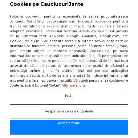
Cookies pe CauciucuriJante
(0 review-uri)
257,59 Lei / buc
Folosim cookie-uri pentru ca experienta ta sa se imbunatateasca
continuu. Website-ul cauciucurijante.ro folosește cookie-uri pentru a
(pret cu TVA inclus)
furniza vizitatorilor o experiență mult mai buna de navigare și servicii
Disponibil in 7-10 zile
adaptate nevoilor și interesului fiecăruia. Aceste cookie-uri pot proveni
de la urmatorii terti: Adwords, Google Analytics, Google.com, etc.
Cookie-urile au rolul de a facilita accesul și livrarea serviciilor folosite de
utilizator de internet, precum personalizarea anumitor setări (limba,
țara, prețuri afișate în moneda națională). Cookie-urile, pe baza
informațiilor pe care le adună despre utilizatori, îi ajută pe deținătorii de
site-uri să își eficientizeze produsul astfel încât acesta să fie cât mai ușor
ADAUGA IN COS!
accesat de către utilizatori, de asemenea cresc gradul de eficiență a
publicității online și nu în ultimul rând pot permite aplicațiilor
multimedia sau de alt tip de pe alte site-uri să fie incluse într-un anumit
ANVELOPA VARA FULDA ECO
mix pentru a face navigarea mai utilă. Vă puteți personaliza cookie-urile
CONTROL-HP 185/60/R14 82 H
dorite apăsând butonul 'Setări'.
Află mai multe
(0 review-uri)
Setări
263,35 Lei / buc
(pret cu TVA inclus)
Respinge-le pe cele opționale
Disponibil in 3-4 zile. Stoc limitat!
Acceptă toate