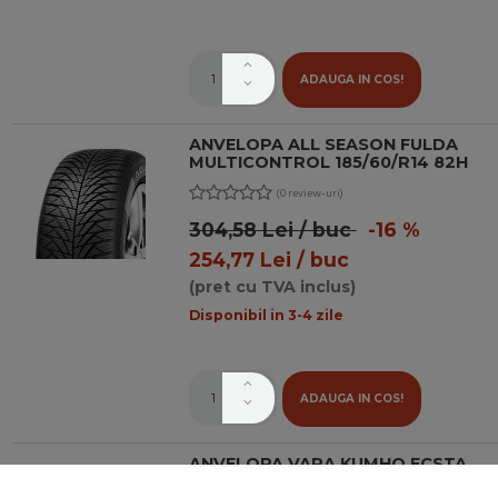
ADAUGA IN COS!
ANVELOPA ALL SEASON FULDA
MULTICONTROL 185/60/R14 82H
(0 review-uri)
304,58 Lei / buc
-16 %
254,77 Lei / buc
(pret cu TVA inclus)
Disponibil in 3-4 zile
ADAUGA IN COS!
ANVELOPA VARA KUMHO ECSTA
HS52 185/60 R14 82H