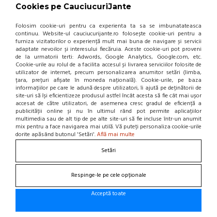
Cookies pe CauciucuriJante
(0 review-uri)
359,42 Lei / buc
Folosim cookie-uri pentru ca experienta ta sa se imbunatateasca
continuu. Website-ul cauciucurijante.ro folosește cookie-uri pentru a
(pret cu TVA inclus)
furniza vizitatorilor o experiență mult mai buna de navigare și servicii
Disponibil in 7-10 zile
adaptate nevoilor și interesului fiecăruia. Aceste cookie-uri pot proveni
de la urmatorii terti: Adwords, Google Analytics, Google.com, etc.
Cookie-urile au rolul de a facilita accesul și livrarea serviciilor folosite de
utilizator de internet, precum personalizarea anumitor setări (limba,
țara, prețuri afișate în moneda națională). Cookie-urile, pe baza
informațiilor pe care le adună despre utilizatori, îi ajută pe deținătorii de
site-uri să își eficientizeze produsul astfel încât acesta să fie cât mai ușor
ADAUGA IN COS!
accesat de către utilizatori, de asemenea cresc gradul de eficiență a
publicității online și nu în ultimul rând pot permite aplicațiilor
multimedia sau de alt tip de pe alte site-uri să fie incluse într-un anumit
ANVELOPA VARA VIKING
mix pentru a face navigarea mai utilă. Vă puteți personaliza cookie-urile
PROTECH NEWGEN 195/55 R15 85V
dorite apăsând butonul 'Setări'.
Află mai multe
(0 review-uri)
Setări
363,19 Lei / buc
(pret cu TVA inclus)
Respinge-le pe cele opționale
Disponibil in 3-4 zile
Acceptă toate