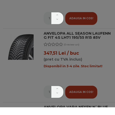
ADAUGA IN COS!
ANVELOPA ALL SEASON LAUFENN
G FIT 4S LH71 195/55 R15 85V
(0 review-uri)
347,51 Lei / buc
(pret cu TVA inclus)
Disponibil in 3-4 zile. Stoc limitat!
ADAUGA IN COS!
ANVELOPA VARA NEXEN N`BLUE
HD PLUS 195/55/R15 85 H