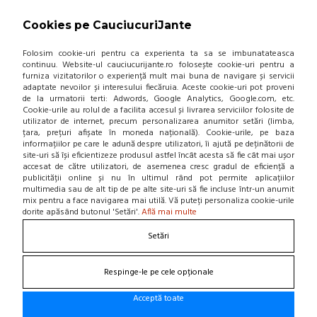
LW31 215/55 R16 93H
(0 review-uri)
Cookies pe CauciucuriJante
419,46 Lei / buc
Folosim cookie-uri pentru ca experienta ta sa se imbunatateasca
(pret cu TVA inclus)
continuu. Website-ul cauciucurijante.ro folosește cookie-uri pentru a
furniza vizitatorilor o experiență mult mai buna de navigare și servicii
Disponibil in 4-6 zile
adaptate nevoilor și interesului fiecăruia. Aceste cookie-uri pot proveni
de la urmatorii terti: Adwords, Google Analytics, Google.com, etc.
Cookie-urile au rolul de a facilita accesul și livrarea serviciilor folosite de
utilizator de internet, precum personalizarea anumitor setări (limba,
țara, prețuri afișate în moneda națională). Cookie-urile, pe baza
informațiilor pe care le adună despre utilizatori, îi ajută pe deținătorii de
ADAUGA IN COS!
site-uri să își eficientizeze produsul astfel încât acesta să fie cât mai ușor
accesat de către utilizatori, de asemenea cresc gradul de eficiență a
publicității online și nu în ultimul rând pot permite aplicațiilor
multimedia sau de alt tip de pe alte site-uri să fie incluse într-un anumit
ANVELOPA ALL SEASON VIKING
mix pentru a face navigarea mai utilă. Vă puteți personaliza cookie-urile
FOURTECH PLUS 215/55 R16 97V
dorite apăsând butonul 'Setări'.
Află mai multe
XL
Setări
(0 review-uri)
761,00 Lei / buc
-45 %
Respinge-le pe cele opționale
420,00 Lei / buc
(pret cu TVA inclus)
Acceptă toate
Produs disponibil