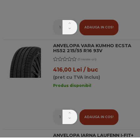
ADAUGA IN COS!
ANVELOPA VARA KUMHO ECSTA
HS52 215/55 R16 93V
(0 review-uri)
416,00 Lei / buc
(pret cu TVA inclus)
Produs disponibil
ADAUGA IN COS!
ANVELOPA IARNA LAUFENN I-FIT+