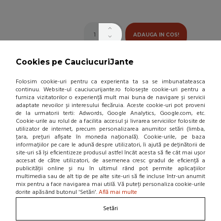
ADAUGA IN COS!
Cookies pe CauciucuriJante
ANVELOPA VARA CONTINENTAL
ECOCONTACT 5 165/65/R14 79T
Folosim cookie-uri pentru ca experienta ta sa se imbunatateasca
(0 review-uri)
continuu. Website-ul cauciucurijante.ro folosește cookie-uri pentru a
furniza vizitatorilor o experiență mult mai buna de navigare și servicii
376,16 Lei / buc
adaptate nevoilor și interesului fiecăruia. Aceste cookie-uri pot proveni
de la urmatorii terti: Adwords, Google Analytics, Google.com, etc.
(pret cu TVA inclus)
Cookie-urile au rolul de a facilita accesul și livrarea serviciilor folosite de
Intreaba stoc
utilizator de internet, precum personalizarea anumitor setări (limba,
țara, prețuri afișate în moneda națională). Cookie-urile, pe baza
informațiilor pe care le adună despre utilizatori, îi ajută pe deținătorii de
site-uri să își eficientizeze produsul astfel încât acesta să fie cât mai ușor
accesat de către utilizatori, de asemenea cresc gradul de eficiență a
publicității online și nu în ultimul rând pot permite aplicațiilor
multimedia sau de alt tip de pe alte site-uri să fie incluse într-un anumit
ADAUGA IN COS!
mix pentru a face navigarea mai utilă. Vă puteți personaliza cookie-urile
dorite apăsând butonul 'Setări'.
Află mai multe
ANVELOPA VARA CONTINENTAL
Setări
CONTI.ECONTACT 145/80/R13 75M