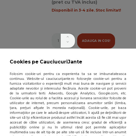
(pret cu TVA inclus)
Disponibil in 3-4 zile. Stoc limitat!
ADAUGA IN COS!
ANVELOPA IARNA GOODYEAR
Cookies pe CauciucuriJante
ULTRAGRIP PERFORMANCE 3
185/65 R15 88T
Folosim cookie-uri pentru ca experienta ta sa se imbunatateasca
(0 review-uri)
continuu. Website-ul cauciucurijante.ro folosește cookie-uri pentru a
furniza vizitatorilor o experiență mult mai buna de navigare și servicii
611,00 Lei / buc
-39 %
adaptate nevoilor și interesului fiecăruia. Aceste cookie-uri pot proveni
de la urmatorii terti: Adwords, Google Analytics, Google.com, etc.
375,14 Lei / buc
Cookie-urile au rolul de a facilita accesul și livrarea serviciilor folosite de
(pret cu TVA inclus)
utilizator de internet, precum personalizarea anumitor setări (limba,
țara, prețuri afișate în moneda națională). Cookie-urile, pe baza
Disponibil in 3-4 zile
informațiilor pe care le adună despre utilizatori, îi ajută pe deținătorii de
site-uri să își eficientizeze produsul astfel încât acesta să fie cât mai ușor
accesat de către utilizatori, de asemenea cresc gradul de eficiență a
publicității online și nu în ultimul rând pot permite aplicațiilor
multimedia sau de alt tip de pe alte site-uri să fie incluse într-un anumit
ADAUGA IN COS!