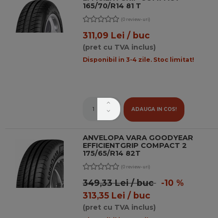
165/70/R14 81 T
(0 review-uri)
311,09 Lei / buc
(pret cu TVA inclus)
Disponibil in 3-4 zile. Stoc limitat!
ADAUGA IN COS!
ANVELOPA VARA GOODYEAR
EFFICIENTGRIP COMPACT 2
175/65/R14 82T
(0 review-uri)
349,33 Lei / buc
-10 %
313,35 Lei / buc
(pret cu TVA inclus)