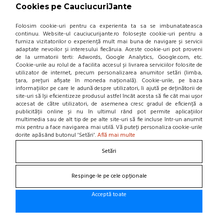
Cookies pe CauciucuriJante
437,63 Lei / buc
Folosim cookie-uri pentru ca experienta ta sa se imbunatateasca
(pret cu TVA inclus)
continuu. Website-ul cauciucurijante.ro folosește cookie-uri pentru a
Intreaba stoc
furniza vizitatorilor o experiență mult mai buna de navigare și servicii
adaptate nevoilor și interesului fiecăruia. Aceste cookie-uri pot proveni
de la urmatorii terti: Adwords, Google Analytics, Google.com, etc.
Cookie-urile au rolul de a facilita accesul și livrarea serviciilor folosite de
utilizator de internet, precum personalizarea anumitor setări (limba,
țara, prețuri afișate în moneda națională). Cookie-urile, pe baza
informațiilor pe care le adună despre utilizatori, îi ajută pe deținătorii de
ADAUGA IN COS!
site-uri să își eficientizeze produsul astfel încât acesta să fie cât mai ușor
accesat de către utilizatori, de asemenea cresc gradul de eficiență a
publicității online și nu în ultimul rând pot permite aplicațiilor
ANVELOPA VARA MICHELIN
multimedia sau de alt tip de pe alte site-uri să fie incluse într-un anumit
PRIMACY 5 ENERGY 205/55 R16
mix pentru a face navigarea mai utilă. Vă puteți personaliza cookie-urile
91V
dorite apăsând butonul 'Setări'.
Află mai multe
(0 review-uri)
Setări
896,00 Lei / buc
-51 %
438,00 Lei / buc
Respinge-le pe cele opționale
(pret cu TVA inclus)
Acceptă toate
Intreaba stoc