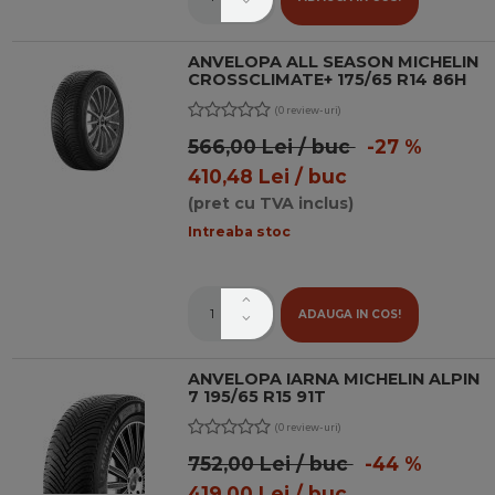
ANVELOPA ALL SEASON MICHELIN
CROSSCLIMATE+ 175/65 R14 86H
(0 review-uri)
566,00 Lei / buc
-27 %
410,48 Lei / buc
(pret cu TVA inclus)
Intreaba stoc
ADAUGA IN COS!
ANVELOPA IARNA MICHELIN ALPIN
7 195/65 R15 91T
(0 review-uri)
752,00 Lei / buc
-44 %
419,00 Lei / buc