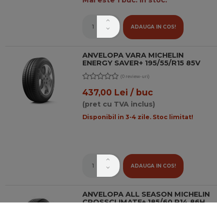
ADAUGA IN COS!
ANVELOPA VARA MICHELIN
ENERGY SAVER+ 195/55/R15 85V
(0 review-uri)
437,00 Lei / buc
(pret cu TVA inclus)
Disponibil in 3-4 zile. Stoc limitat!
ADAUGA IN COS!
ANVELOPA ALL SEASON MICHELIN
CROSSCLIMATE+ 185/60 R14 86H
(0 review-uri)