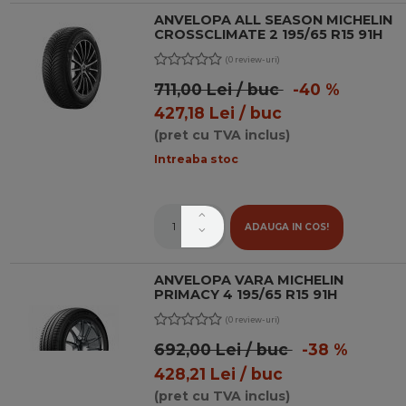
ANVELOPA ALL SEASON MICHELIN
CROSSCLIMATE 2 195/65 R15 91H
(0 review-uri)
711,00 Lei / buc
-40 %
427,18 Lei / buc
(pret cu TVA inclus)
Intreaba stoc
ADAUGA IN COS!
ANVELOPA VARA MICHELIN
PRIMACY 4 195/65 R15 91H
(0 review-uri)
692,00 Lei / buc
-38 %
428,21 Lei / buc
(pret cu TVA inclus)