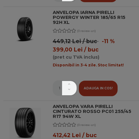
ANVELOPA IARNA PIRELLI
POWERGY WINTER 185/65 R15
92H XL
(0 review-uri)
449,12 Lei / buc
-11 %
399,00 Lei / buc
(pret cu TVA inclus)
Disponibil in 3-4 zile. Stoc limitat!
ADAUGA IN COS!
ANVELOPA VARA PIRELLI
CINTURATO ROSSO PC01 255/45
R17 94W XL
(0 review-uri)
412,42 Lei / buc