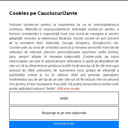
ANVELOPA VARA PIRELLI
POWERGY 2 225/40 R18 92Y XL
Cookies pe CauciucuriJante
(0 review-uri)
Folosim cookie-uri pentru ca experienta ta sa se imbunatateasca
427,00 Lei / buc
continuu. Website-ul cauciucurijante.ro folosește cookie-uri pentru a
furniza vizitatorilor o experiență mult mai buna de navigare și servicii
(pret cu TVA inclus)
adaptate nevoilor și interesului fiecăruia. Aceste cookie-uri pot proveni
Disponibil in 4-6 zile
de la urmatorii terti: Adwords, Google Analytics, Google.com, etc.
Cookie-urile au rolul de a facilita accesul și livrarea serviciilor folosite de
utilizator de internet, precum personalizarea anumitor setări (limba,
țara, prețuri afișate în moneda națională). Cookie-urile, pe baza
informațiilor pe care le adună despre utilizatori, îi ajută pe deținătorii de
site-uri să își eficientizeze produsul astfel încât acesta să fie cât mai ușor
accesat de către utilizatori, de asemenea cresc gradul de eficiență a
ADAUGA IN COS!
publicității online și nu în ultimul rând pot permite aplicațiilor
multimedia sau de alt tip de pe alte site-uri să fie incluse într-un anumit
mix pentru a face navigarea mai utilă. Vă puteți personaliza cookie-urile
ANVELOPA PIRELLI CINTURATO
dorite apăsând butonul 'Setări'.
Află mai multe
ALL SEASON PLUS 205/55 R16 91V
Setări
(0 review-uri)
428,85 Lei / buc
Respinge-le pe cele opționale
(pret cu TVA inclus)
Acceptă toate
Disponibil in 7-10 zile