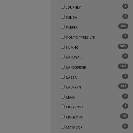
1
JOURNEY
1
KENDA
396
KLEBER
2
KONTIO TYRES LTD
985
KUMHO
2
LANDSAIL
142
LANDSPIDER
2
LASSA
192
LAUFENN
2
LEAO
1
LING LONG
14
LINGLONG
5
MATADOR