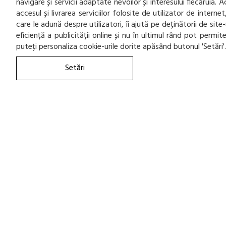
navigare și servicii adaptate nevoilor și interesului fiecăruia.
1
accesul și livrarea serviciilor folosite de utilizator de inter
TOMKET
care le adună despre utilizatori, îi ajută pe deținătorii de sit
1
TOURADOR
eficiență a publicității online și nu în ultimul rând pot permi
165
puteți personaliza cookie-urile dorite apăsând butonul 'Setări'
TOYO
458
TRACMAX
Setări
21
TRIANGLE
3
UNIGRIP
247
UNIROYAL
1
UNIVERSAL
241
VIKING
618
VREDESTEIN
18
WESTLAKE
781
YOKOHAMA