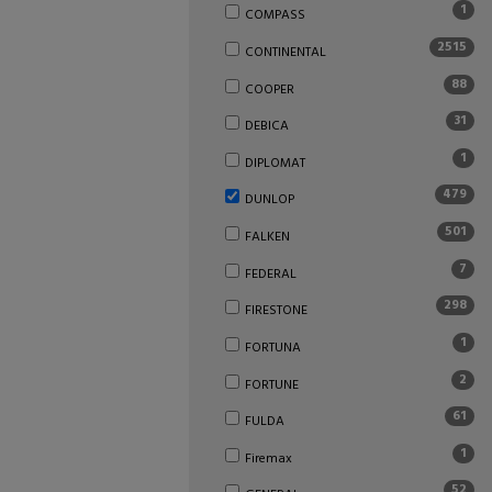
1
COMPASS
2515
CONTINENTAL
88
COOPER
31
DEBICA
1
DIPLOMAT
479
DUNLOP
501
FALKEN
7
FEDERAL
298
FIRESTONE
1
FORTUNA
2
FORTUNE
61
FULDA
1
Firemax
52