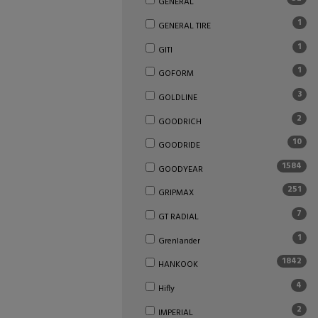
GENERAL
1
GENERAL TIRE
1
GITI
1
GOFORM
3
GOLDLINE
2
GOODRICH
10
GOODRIDE
1584
GOODYEAR
251
GRIPMAX
7
GT RADIAL
1
Grenlander
1842
HANKOOK
4
Hifly
2
IMPERIAL