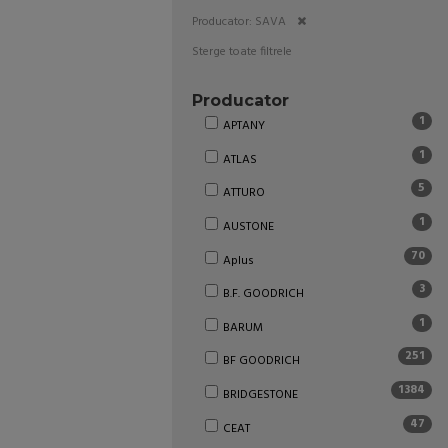
Producator: SAVA
Sterge toate filtrele
Producator
1
APTANY
1
ATLAS
5
ATTURO
1
AUSTONE
70
Aplus
3
B.F. GOODRICH
1
BARUM
251
BF GOODRICH
1384
BRIDGESTONE
47
CEAT