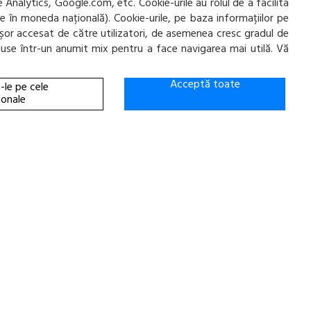
e Analytics, Google.com, etc. Cookie-urile au rolul de a facilita
ate în moneda națională). Cookie-urile, pe baza informațiilor pe
ai ușor accesat de către utilizatori, de asemenea cresc gradul de
incluse într-un anumit mix pentru a face navigarea mai utilă. Vă
Acceptă toate
-le pe cele
ionale