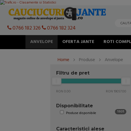
0766 182 326
0766 182 324
ANVELOPE
OFERTA JANTE
ROTI COMPL
Home
Produse
Anvelope
Filtru de pret
RON 0.00
RON 19057.00
Disponibilitate
1931
Produse disponibile
Caracteristici alese