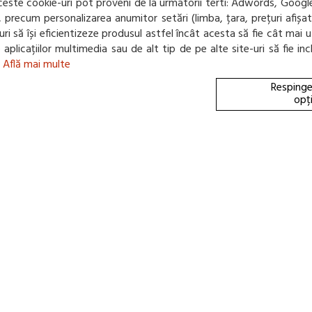
 Aceste cookie-uri pot proveni de la urmatorii terti: Adwords, Googl
net, precum personalizarea anumitor setări (limba, țara, prețuri afiș
e-uri să își eficientizeze produsul astfel încât acesta să fie cât m
te aplicațiilor multimedia sau de alt tip de pe alte site-uri să fie 
.
Află mai multe
Respinge
opț