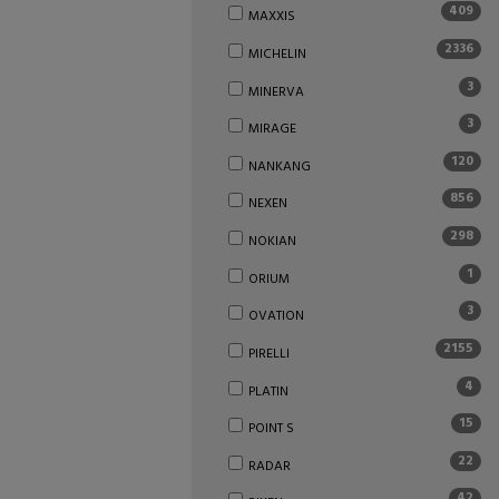
409
MAXXIS
2336
MICHELIN
3
MINERVA
3
MIRAGE
120
NANKANG
856
NEXEN
298
NOKIAN
1
ORIUM
3
OVATION
2155
PIRELLI
4
PLATIN
15
POINT S
22
RADAR
42