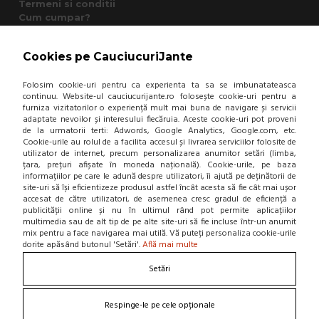
Termeni si conditii
Cum cumpar?
Garantie si returnare
Mod de livrare
Cookies pe CauciucuriJante
Protectia consumatorului - A.N.P.C.
Panou de control GDPR
Folosim cookie-uri pentru ca experienta ta sa se imbunatateasca
continuu. Website-ul cauciucurijante.ro folosește cookie-uri pentru a
furniza vizitatorilor o experiență mult mai buna de navigare și servicii
DESPRE NOI
adaptate nevoilor și interesului fiecăruia. Aceste cookie-uri pot proveni
de la urmatorii terti: Adwords, Google Analytics, Google.com, etc.
Contact
Cookie-urile au rolul de a facilita accesul și livrarea serviciilor folosite de
Home
utilizator de internet, precum personalizarea anumitor setări (limba,
țara, prețuri afișate în moneda națională). Cookie-urile, pe baza
Locatie punct de lucru
informațiilor pe care le adună despre utilizatori, îi ajută pe deținătorii de
Departamente
site-uri să își eficientizeze produsul astfel încât acesta să fie cât mai ușor
NOU! BLOG
accesat de către utilizatori, de asemenea cresc gradul de eficiență a
publicității online și nu în ultimul rând pot permite aplicațiilor
multimedia sau de alt tip de pe alte site-uri să fie incluse într-un anumit
Contacteaza-ne
mix pentru a face navigarea mai utilă. Vă puteți personaliza cookie-urile
dorite apăsând butonul 'Setări'.
Află mai multe
Suna la 0766 182 324, 0766 182 326
Setări
Craiova, Str. Calea Bucuresti, Bl A4, parter
(zona semafoare Institut)
office@cauciucurijante.ro
Respinge-le pe cele opționale