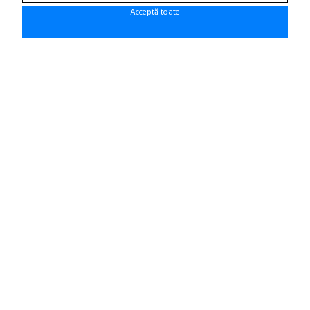
Fii la curent cu noutatile!
Acceptă toate