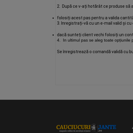
2. După ce v-ați hotărât ce produse să a
folosiți acest pas pentru a valida cantit
3. Inregistrați-vă cu un e-mail valid și cu 
dacă sunteți client vechi folosiți un co
4.
In ultimul pas se aleg toate opțiunile 
Se înregistrează o comandă validă cu bu