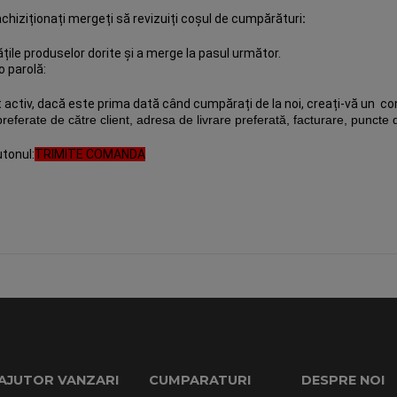
chiziționați mergeți să revizuiți coșul de cumpărături
:
ățile produselor dorite și a merge la pasul următor.
o parolă:
nt activ, dacă este prima dată când cumpărați de la noi, creați-vă un 
preferate de către client, adresa de livrare preferată, facturare, puncte d
tonul:
TRIMITE COMANDA
AJUTOR VANZARI
CUMPARATURI
DESPRE NOI