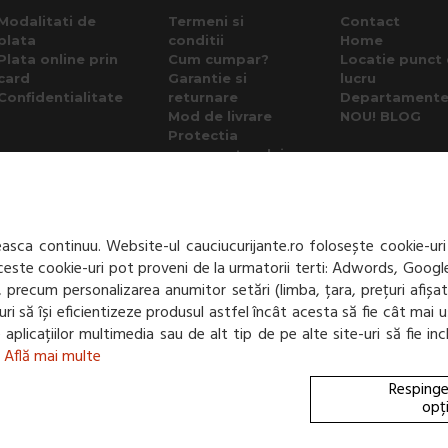
Modalitati de
Termeni si
Contact
plata
conditii
Home
Plata online prin
Cum cumpar?
Locatie punct
card
Garantie si
lucru
Confidentialitate
returnare
Departament
Mod de livrare
NOU! BLOG
Protectia
consumatorului -
A.N.P.C.
Panou de control
GDPR
sca continuu. Website-ul cauciucurijante.ro folosește cookie-uri
 Aceste cookie-uri pot proveni de la urmatorii terti: Adwords, Googl
net, precum personalizarea anumitor setări (limba, țara, prețuri afiș
e-uri să își eficientizeze produsul astfel încât acesta să fie cât m
te aplicațiilor multimedia sau de alt tip de pe alte site-uri să fie 
.
Află mai multe
Respinge
opț