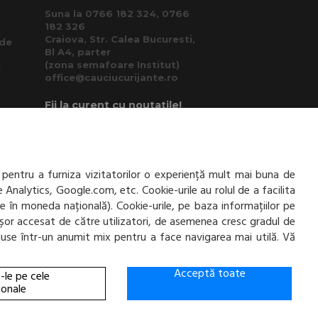
Suna la 0766 182 324, 0766
182 326
Craiova, Str. Calea Bucuresti,
 de
Bl A4, parter
(zona semafoare Institut)
e
office@cauciucurijante.ro
Fii la curent cu noutatile!
 pentru a furniza vizitatorilor o experiență mult mai buna de
e Analytics, Google.com, etc. Cookie-urile au rolul de a facilita
ate în moneda națională). Cookie-urile, pe baza informațiilor pe
ai ușor accesat de către utilizatori, de asemenea cresc gradul de
incluse într-un anumit mix pentru a face navigarea mai utilă. Vă
Acceptă toate
-le pe cele
ionale