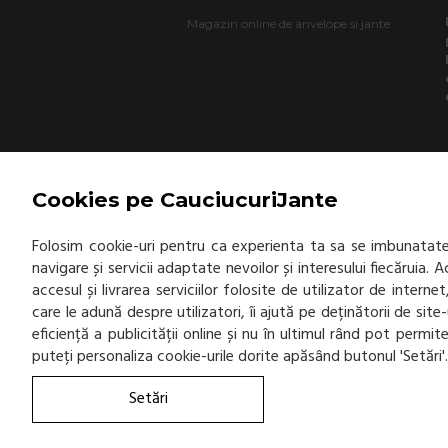
Magazin online de anvelope si jante
Cookies pe CauciucuriJante
Folosim cookie-uri pentru ca experienta ta sa se imbunatatea
navigare și servicii adaptate nevoilor și interesului fiecăruia.
accesul și livrarea serviciilor folosite de utilizator de inter
care le adună despre utilizatori, îi ajută pe deținătorii de sit
eficiență a publicității online și nu în ultimul rând pot permi
puteți personaliza cookie-urile dorite apăsând butonul 'Setări'
Setări