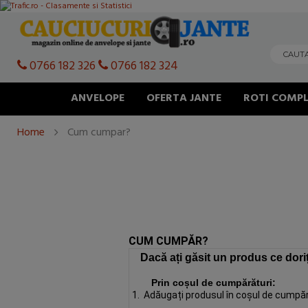
0766 182 326
0766 182 324
ANVELOPE
OFERTA JANTE
ROTI COMPL
Home
Cum cumpar?
CUM CUMPĂR?
Dacă ați găsit un produs ce doriț
Prin coșul de cumpărături:
1. Adăugați produsul în coșul de cumpăr