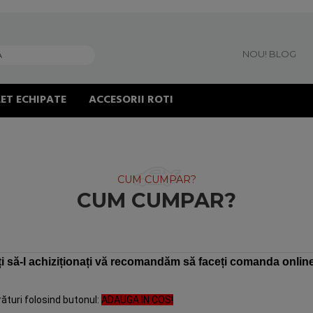
NOU! BLOG
ET ECHIPATE
ACCESORII ROTI
CUM CUMPAR?
CUM CUMPAR?
i să-l achiziționați vă recomandăm să faceți comanda onlin
ături folosind butonul:
ADAUGA IN COS!