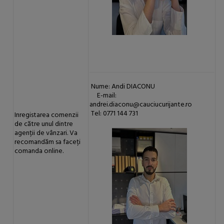
Nume: Andi DIACONU
E-mail:
andrei.diaconu@cauciucurijante.ro
Tel: 0771 144 731
Inregistarea comenzii
de către unul dintre
agenții de vânzari. Va
recomandăm sa faceți
comanda online.