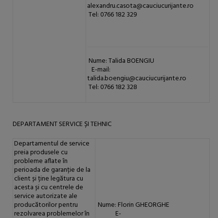
alexandru.casota@cauciucurijante.ro
Tel: 0766 182 329
Nume: Talida BOENGIU
E-mail:
talida.boengiu@cauciucurijante.ro
Tel: 0766 182 328
DEPARTAMENT SERVICE ȘI TEHNIC
Departamentul de service
preia produsele cu
probleme aflate în
perioada de garanție de la
client și ține legătura cu
acesta și cu centrele de
service autorizate ale
producătorilor pentru
Nume: Florin GHEORGHE
rezolvarea problemelor în
E-