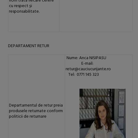
vom trata fiecare cerere
cu respect și
responsabilitate.
DEPARTAMENT RETUR
Nume: Anca NISIPASU
E-mail:
retur@cauciucurijante.ro
Tel: 0771 145 323
Departamentul de retur preia
produsele returnate conform
politicii de returnare