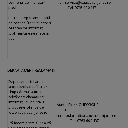
termenul cel mai scurt
mail: service@cauciucurijante.ro
posibil.
Tel: 0763 600 137
Parte a departamentului
de service (tehnic) este și
oferirea de informații
suplimentare neaflate în
site.
DEPARTAMENT RECLAMAȚII
Departamentul are ca
scop rezolvarea într-un
timp cât mai scurt a
oricăror reclamații sau
informații cu privire la
Nume: Florin GHEORGHE
produsele oferite de
E-
wwwcauciucurijante.ro
mail:
reclamatii@cauciucurijante.ro
Tel: 0763 600 137
Vă facem promisiunea că