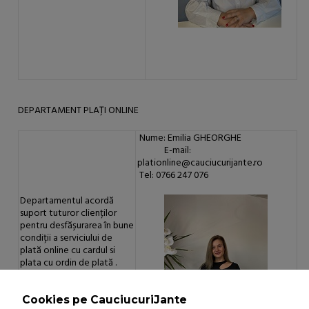
DEPARTAMENT PLAȚI ONLINE
Nume: Emilia GHEORGHE
E-mail:
plationline@cauciucurijante.ro
Tel: 0766 247 076
Departamentul acordă
suport tuturor clienților
pentru desfășurarea în bune
condiții a serviciului de
plată online cu cardul si
plata cu ordin de plată .
Cookies pe CauciucuriJante