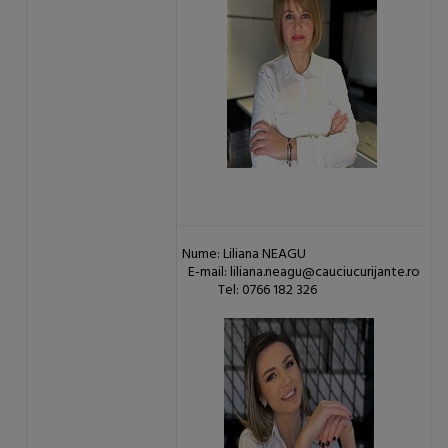
Nume: Liliana NEAGU
E-mail: liliana.neagu@cauciucurijante.ro
Tel: 0766 182 326