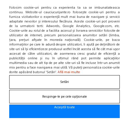
Folosim cookie-uri pentru ca experienta ta sa se imbunatateasca
continuu. Website-ul cauciucurijante.ro folosește cookie-uri pentru a
furniza vizitatorilor o experiență mult mai buna de navigare și servicii
adaptate nevoilor și interesului fiecăruia. Aceste cookie-uri pot proveni
de la urmatorii terti: Adwords, Google Analytics, Google.com, etc.
Cookie-urile au rolul de a facilita accesul și livrarea serviciilor folosite de
utilizator de internet, precum personalizarea anumitor setări (limba,
țara, prețuri afișate în moneda națională). Cookie-urile, pe baza
informațiilor pe care le adună despre utilizatori, îi ajută pe deținătorii de
site-uri să își eficientizeze produsul astfel încât acesta să fie cât mai ușor
accesat de către utilizatori, de asemenea cresc gradul de eficiență a
publicității online și nu în ultimul rând pot permite aplicațiilor
multimedia sau de alt tip de pe alte site-uri să fie incluse într-un anumit
mix pentru a face navigarea mai utilă. Vă puteți personaliza cookie-urile
Magazin online de anvelope si jante
dorite apăsând butonul 'Setări'.
Află mai multe
Setări
AJUTOR VANZARI
Modalitati de plata
Respinge-le pe cele opționale
Plata online prin card
Confidentialitate
Acceptă toate
CUMPARATURI