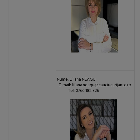
Nume: Liliana NEAGU
E-mail: liliana.neagu@cauciucurijante.ro
Tel: 0766 182 326