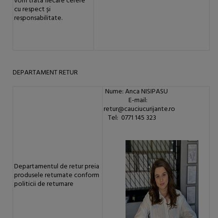
vom trata fiecare cerere
cu respect și
responsabilitate.
DEPARTAMENT RETUR
Nume: Anca NISIPASU
E-mail:
retur@cauciucurijante.ro
Tel: 0771 145 323
Departamentul de retur preia
produsele returnate conform
politicii de returnare