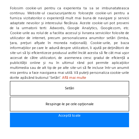
Folosim cookie-uri pentru ca experienta ta sa se imbunatateasca
continuu. Website-ul cauciucurijante.ro folosește cookie-uri pentru a
furniza vizitatorilor o experiență mult mai buna de navigare și servicii
adaptate nevoilor și interesului fiecăruia. Aceste cookie-uri pot proveni
de la urmatorii terti: Adwords, Google Analytics, Google.com, etc.
Cookie-urile au rolul de a facilita accesul și livrarea serviciilor folosite de
utilizator de internet, precum personalizarea anumitor setări (limba,
țara, prețuri afișate în moneda națională). Cookie-urile, pe baza
informațiilor pe care le adună despre utilizatori, îi ajută pe deținătorii de
site-uri să își eficientizeze produsul astfel încât acesta să fie cât mai ușor
accesat de către utilizatori, de asemenea cresc gradul de eficiență a
publicității online și nu în ultimul rând pot permite aplicațiilor
multimedia sau de alt tip de pe alte site-uri să fie incluse într-un anumit
mix pentru a face navigarea mai utilă. Vă puteți personaliza cookie-urile
Magazin online de anvelope si jante
dorite apăsând butonul 'Setări'.
Află mai multe
Setări
AJUTOR VANZARI
Modalitati de plata
Respinge-le pe cele opționale
Plata online prin card
Confidentialitate
Acceptă toate
CUMPARATURI