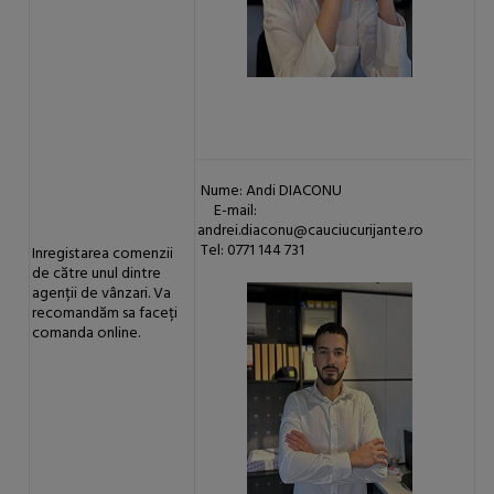
Nume: Andi DIACONU
E-mail:
andrei.diaconu@cauciucurijante.ro
Tel: 0771 144 731
Inregistarea comenzii
de către unul dintre
agenții de vânzari. Va
recomandăm sa faceți
comanda online.