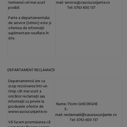
termenul cel mai scurt
mail: service@cauciucurijante.ro
posibil.
Tel: 0763 600 137
Parte a departamentului
de service (tehnic) este și
oferirea de informații
suplimentare neaflate în
site.
DEPARTAMENT RECLAMAȚII
Departamentul are ca
scop rezolvarea într-un
timp cât mai scurt a
oricăror reclamații sau
informații cu privire la
Nume: Florin GHEORGHE
produsele oferite de
E-
wwwcauciucurijante.ro
mail:
reclamatii@cauciucurijante.ro
Tel: 0763 600 137
Vă facem promisiunea că