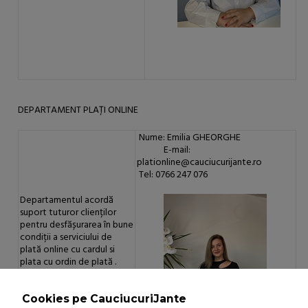
DEPARTAMENT PLAȚI ONLINE
Nume: Emilia GHEORGHE
E-mail:
plationline@cauciucurijante.ro
Tel: 0766 247 076
Departamentul acordă
suport tuturor clienților
pentru desfășurarea în bune
condiții a serviciului de
plată online cu cardul si
plata cu ordin de plată .
Cookies pe CauciucuriJante