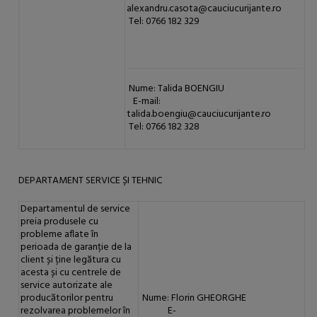
alexandru.casota@cauciucurijante.ro
Tel: 0766 182 329
Nume: Talida BOENGIU
E-mail:
talida.boengiu@cauciucurijante.ro
Tel: 0766 182 328
DEPARTAMENT SERVICE ȘI TEHNIC
Departamentul de service
preia produsele cu
probleme aflate în
perioada de garanție de la
client și ține legătura cu
acesta și cu centrele de
service autorizate ale
producătorilor pentru
Nume: Florin GHEORGHE
rezolvarea problemelor în
E-