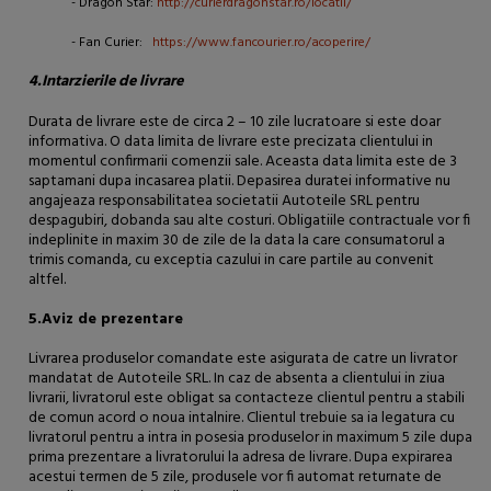
- Dragon Star:
http://curierdragonstar.ro/locatii/
- Fan Curier:
https://www.fancourier.ro/acoperire/
4.Intarzierile de livrare
Durata de livrare este de circa 2 – 10 zile lucratoare si este doar
informativa. O data limita de livrare este precizata clientului in
momentul confirmarii comenzii sale. Aceasta data limita este de 3
saptamani dupa incasarea platii. Depasirea duratei informative nu
angajeaza responsabilitatea societatii Autoteile SRL pentru
despagubiri, dobanda sau alte costuri. Obligatiile contractuale vor fi
indeplinite in maxim 30 de zile de la data la care consumatorul a
trimis comanda, cu exceptia cazului in care partile au convenit
altfel.
5.Aviz de prezentare
Livrarea produselor comandate este asigurata de catre un livrator
mandatat de Autoteile SRL. In caz de absenta a clientului in ziua
livrarii, livratorul este obligat sa contacteze clientul pentru a stabili
de comun acord o noua intalnire. Clientul trebuie sa ia legatura cu
livratorul pentru a intra in posesia produselor in maximum 5 zile dupa
prima prezentare a livratorului la adresa de livrare. Dupa expirarea
acestui termen de 5 zile, produsele vor fi automat returnate de