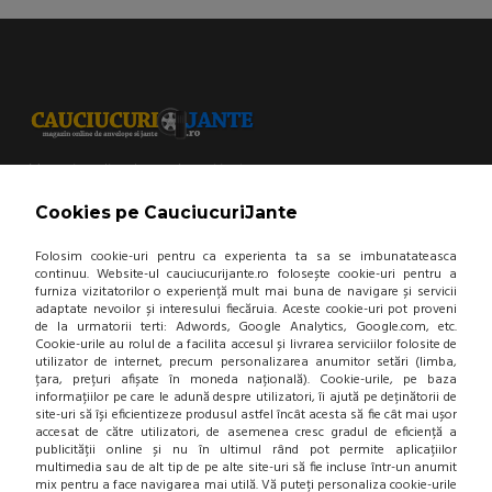
Magazin online de anvelope si jante
Cookies pe CauciucuriJante
AJUTOR VANZARI
Folosim cookie-uri pentru ca experienta ta sa se imbunatateasca
Modalitati de plata
continuu. Website-ul cauciucurijante.ro folosește cookie-uri pentru a
Plata online prin card
furniza vizitatorilor o experiență mult mai buna de navigare și servicii
adaptate nevoilor și interesului fiecăruia. Aceste cookie-uri pot proveni
Confidentialitate
de la urmatorii terti: Adwords, Google Analytics, Google.com, etc.
Cookie-urile au rolul de a facilita accesul și livrarea serviciilor folosite de
utilizator de internet, precum personalizarea anumitor setări (limba,
CUMPARATURI
țara, prețuri afișate în moneda națională). Cookie-urile, pe baza
informațiilor pe care le adună despre utilizatori, îi ajută pe deținătorii de
Termeni si conditii
site-uri să își eficientizeze produsul astfel încât acesta să fie cât mai ușor
accesat de către utilizatori, de asemenea cresc gradul de eficiență a
Cum cumpar?
publicității online și nu în ultimul rând pot permite aplicațiilor
Garantie si returnare
multimedia sau de alt tip de pe alte site-uri să fie incluse într-un anumit
Mod de livrare
mix pentru a face navigarea mai utilă. Vă puteți personaliza cookie-urile