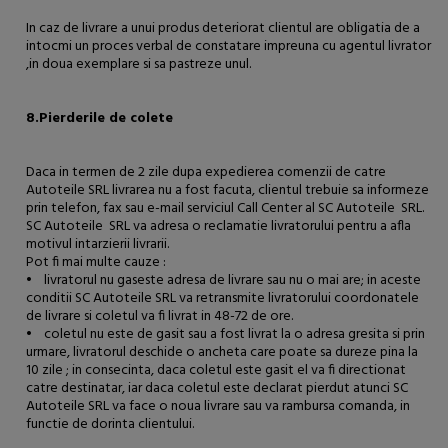
In caz de livrare a unui produs deteriorat clientul are obligatia de a
intocmi un proces verbal de constatare impreuna cu agentul livrator
,in doua exemplare si sa pastreze unul.
8.Pierderile de colete
Daca in termen de 2 zile dupa expedierea comenzii de catre
Autoteile SRL livrarea nu a fost facuta, clientul trebuie sa informeze
prin telefon, fax sau e-mail serviciul Call Center al SC Autoteile SRL.
SC Autoteile SRL va adresa o reclamatie livratorului pentru a afla
motivul intarzierii livrarii.
Pot fi mai multe cauze :
• livratorul nu gaseste adresa de livrare sau nu o mai are; in aceste
conditii SC Autoteile SRL va retransmite livratorului coordonatele
de livrare si coletul va fi livrat in 48-72 de ore.
• coletul nu este de gasit sau a fost livrat la o adresa gresita si prin
urmare, livratorul deschide o ancheta care poate sa dureze pina la
10 zile ; in consecinta, daca coletul este gasit el va fi directionat
catre destinatar, iar daca coletul este declarat pierdut atunci SC
Autoteile SRL va face o noua livrare sau va rambursa comanda, in
functie de dorinta clientului.