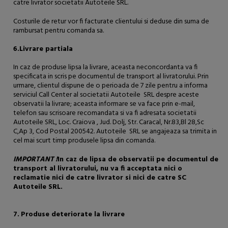
catre livrator societatii Autoteile SRL.
Costurile de retur vor fi facturate clientului si deduse din suma de
rambursat pentru comanda sa.
6.Livrare partiala
In caz de produse lipsa la livrare, aceasta neconcordanta va fi
specificata in scris pe documentul de transport al livratorului. Prin
urmare, clientul dispune de o perioada de 7 zile pentru a informa
serviciul Call Center al societatii Autoteile SRL despre aceste
observatii la livrare; aceasta informare se va face prin e-mail,
telefon sau scrisoare recomandata si va fi adresata societatii
Autoteile SRL, Loc. Craiova , Jud. Dolj, Str. Caracal, Nr.83,Bl 28,Sc
C,Ap 3, Cod Postal 200542. Autoteile SRL se angajeaza sa trimita in
cel mai scurt timp produsele lipsa din comanda.
IMPORTANT !
In caz de lipsa de observatii pe documentul de
transport al livratorului, nu va fi acceptata nici o
reclamatie nici de catre livrator si nici de catre SC
Autoteile SRL.
7.
Produse deteriorate la livrare