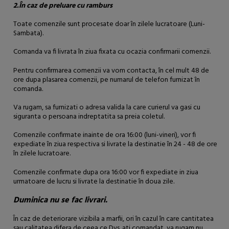
2.În caz de preluare cu ramburs
Toate comenzile sunt procesate doar în zilele lucratoare (Luni-
Sambata).
Comanda va fi livrata în ziua fixata cu ocazia confirmarii comenzii.
Pentru confirmarea comenzii va vom contacta, în cel mult 48 de
ore dupa plasarea comenzii, pe numarul de telefon furnizat în
comanda.
Va rugam, sa furnizati o adresa valida la care curierul va gasi cu
siguranta o persoana indreptatita sa preia coletul.
Comenzile confirmate inainte de ora 16:00 (luni-vineri), vor fi
expediate în ziua respectiva si livrate la destinatie în 24 - 48 de ore
în zilele lucratoare.
Comenzile confirmate dupa ora 16:00 vor fi expediate in ziua
urmatoare de lucru si livrate la destinatie în doua zile.
Duminica nu se fac livrari.
În caz de deteriorare vizibila a marfii, ori în cazul în care cantitatea
sau calitatea difera de ceea ce Dvs. ati comandat, va rugam nu