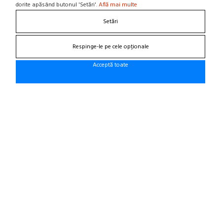
Protectia consumatorului - A.N.P.C.
dorite apăsând butonul 'Setări'.
Află mai multe
Panou de control GDPR
Setări
DESPRE NOI
Respinge-le pe cele opționale
Contact
Acceptă toate
Home
Locatie punct de lucru
Departamente
NOU! BLOG
Contacteaza-ne
Suna la 0766 182 324, 0766 182 326
Craiova, Str. Calea Bucuresti, Bl A4, parter
(zona semafoare Institut)
office@cauciucurijante.ro
Fii la curent cu noutatile!