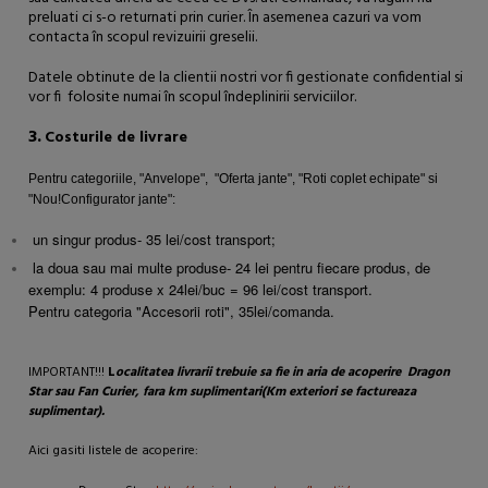
preluati ci s-o returnati prin curier. În asemenea cazuri va vom
contacta în scopul revizuirii greselii.
Datele obtinute de la clientii nostri vor fi gestionate confidential si
vor fi folosite numai în scopul îndeplinirii serviciilor.
3.
Costurile de livrare
Pentru categoriile, "Anvelope", "Oferta jante", "Roti coplet echipate" si
"Nou!Configurator jante":
un singur produs- 35 lei/cost transport;
la doua sau mai multe produse- 24 lei pentru fiecare produs, de
exemplu: 4 produse x 24lei/buc = 96 lei/cost transport.
Pentru categoria "Accesorii roti",
35lei/comanda.
I
MPORTANT!!!
L
ocalitatea livrarii trebuie sa fie in aria de acoperire Dragon
Star sau Fan Curier, fara km suplimentari(Km exteriori se factureaza
suplimentar).
Aici gasiti listele de acoperire: